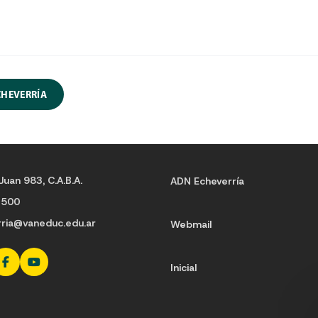
CHEVERRÍA
Juan 983, C.A.B.A.
ADN Echeverría
3500
rria@vaneduc.edu.ar
Webmail
Inicial