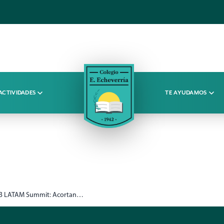
ACTIVIDADES
TE AYUDAMOS
Web3 LATAM Summit: Acortando la Brecha de Web2 a Web3