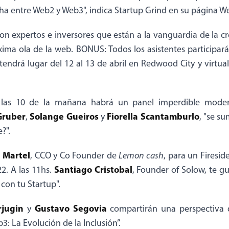
cha entre Web2 y Web3", indica Startup Grind en su página W
n expertos e inversores que están a la vanguardia de la cre
xima ola de la web. BONUS: Todos los asistentes participar
 tendrá lugar del 12 al 13 de abril en Redwood City y virtu
 las 10 de la mañana habrá un panel imperdible moder
Gruber
Solange Gueiros
Fiorella Scantamburlo
,
y
, "se s
?".
 Martel
, CCO y Co Founder de
Lemon cash
, para un Firesid
Santiago Cristobal
2. A las 11hs.
, Founder of Solow, te g
on tu Startup".
rjugin
Gustavo Segovia
y
compartirán una perspectiva 
: La Evolución de la Inclusión”.