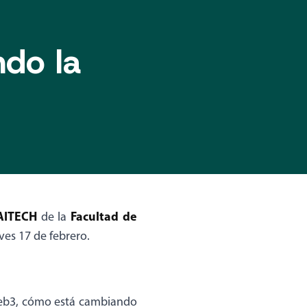
do la
AITECH
Facultad de
de la
ves 17 de febrero.
Web3, cómo está cambiando